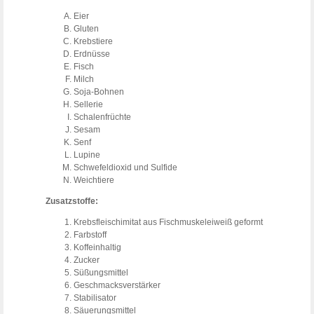
Eier
Gluten
Krebstiere
Erdnüsse
Fisch
Milch
Soja-Bohnen
Sellerie
Schalenfrüchte
Sesam
Senf
Lupine
Schwefeldioxid und Sulfide
Weichtiere
Zusatzstoffe:
Krebsfleischimitat aus Fischmuskeleiweiß geformt
Farbstoff
Koffeinhaltig
Zucker
Süßungsmittel
Geschmacksverstärker
Stabilisator
Säuerungsmittel