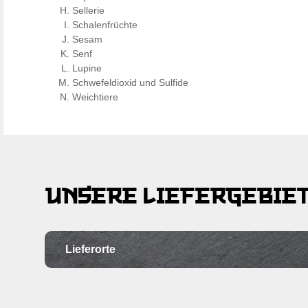
Sellerie
Schalenfrüchte
Sesam
Senf
Lupine
Schwefeldioxid und Sulfide
Weichtiere
UNSERE LIEFERGEBIE
Lieferorte
Ortschaft
Po