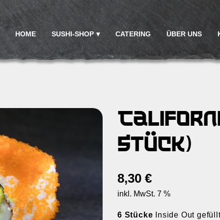
HOME
SUSHI-SHOP
CATERING
ÜBER UNS
Californi
Stück)
8,30
€
inkl. MwSt. 7 %
6 Stücke
Inside Out gefül