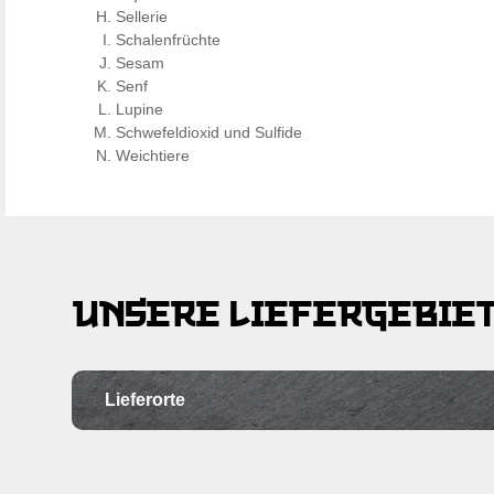
Sellerie
Schalenfrüchte
Sesam
Senf
Lupine
Schwefeldioxid und Sulfide
Weichtiere
UNSERE LIEFERGEBIE
Lieferorte
Ortschaft
Po