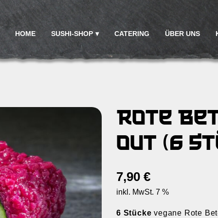
HOME
SUSHI-SHOP
CATERING
ÜBER UNS
Rote Bet
out (6 St
7,90
€
inkl. MwSt. 7 %
6 Stücke
vegane Rote Bete 