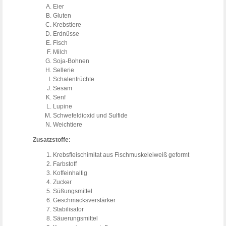
Eier
Gluten
Krebstiere
Erdnüsse
Fisch
Milch
Soja-Bohnen
Sellerie
Schalenfrüchte
Sesam
Senf
Lupine
Schwefeldioxid und Sulfide
Weichtiere
Zusatzstoffe:
Krebsfleischimitat aus Fischmuskeleiweiß geformt
Farbstoff
Koffeinhaltig
Zucker
Süßungsmittel
Geschmacksverstärker
Stabilisator
Säuerungsmittel