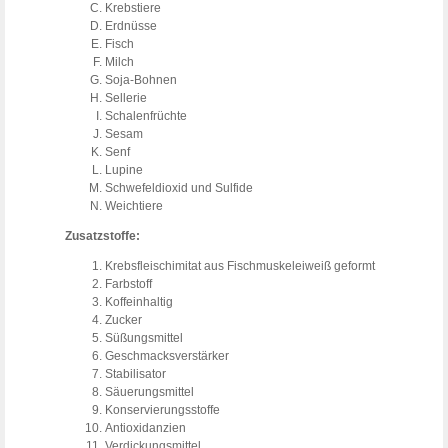
Krebstiere
Erdnüsse
Fisch
Milch
Soja-Bohnen
Sellerie
Schalenfrüchte
Sesam
Senf
Lupine
Schwefeldioxid und Sulfide
Weichtiere
Zusatzstoffe:
Krebsfleischimitat aus Fischmuskeleiweiß geformt
Farbstoff
Koffeinhaltig
Zucker
Süßungsmittel
Geschmacksverstärker
Stabilisator
Säuerungsmittel
Konservierungsstoffe
Antioxidanzien
Verdickungsmittel