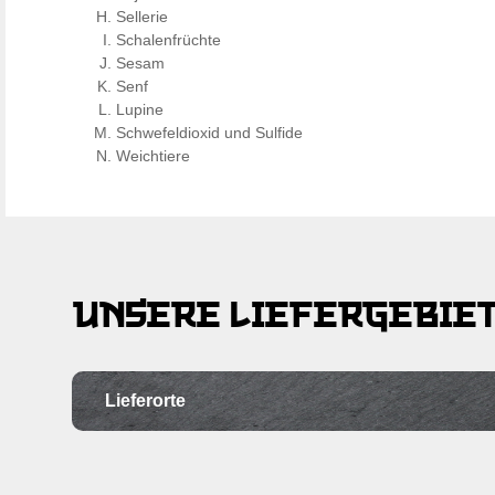
Sellerie
Schalenfrüchte
Sesam
Senf
Lupine
Schwefeldioxid und Sulfide
Weichtiere
UNSERE LIEFERGEBIE
Lieferorte
Ortschaft
Po