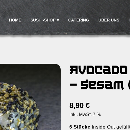
HOME
SUSHI-SHOP
CATERING
ÜBER UNS
Avocado 
– Sesam 
8,90
€
inkl. MwSt. 7 %
6 Stücke
Inside Out gefül