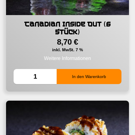
Schwalbach
66773
3,00€
Ab 45,00€
Hülzweiler
66773
3,00€
Ab 45,00€
Canadian Inside Out (6
Stück)
Wadgassen
66787
4,00€
Ab 60,00€
8,70
€
Rehlingen
66780
4,00€
Ab 60,00€
inkl. MwSt. 7 %
Weitere Informationen