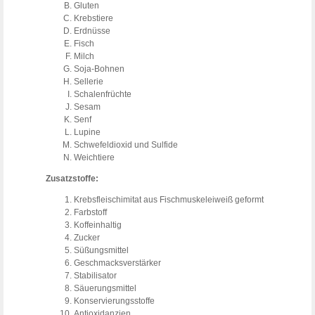
Gluten
Krebstiere
Erdnüsse
Fisch
Milch
Soja-Bohnen
Sellerie
Schalenfrüchte
Sesam
Senf
Lupine
Schwefeldioxid und Sulfide
Weichtiere
Zusatzstoffe:
Krebsfleischimitat aus Fischmuskeleiweiß geformt
Farbstoff
Koffeinhaltig
Zucker
Süßungsmittel
Geschmacksverstärker
Stabilisator
Säuerungsmittel
Konservierungsstoffe
Antioxidanzien