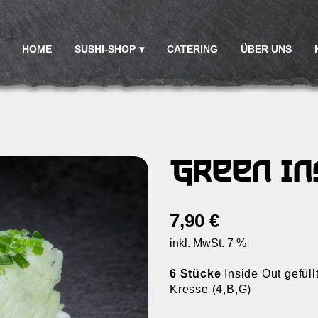
HOME
SUSHI-SHOP
CATERING
ÜBER UNS
Green In
7,90
€
inkl. MwSt. 7 %
6 Stücke
Inside Out gefül
Kresse
(4,B,G)