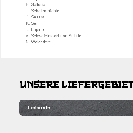
Sellerie
Schalenfrüchte
Sesam
Senf
Lupine
Schwefeldioxid und Sulfide
Weichtiere
UNSERE LIEFERGEBIE
Lieferorte
Ortschaft
Po