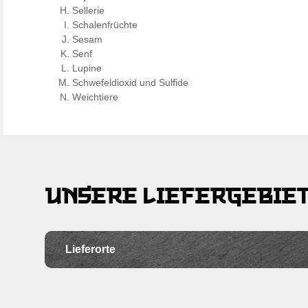
Sellerie
Schalenfrüchte
Sesam
Senf
Lupine
Schwefeldioxid und Sulfide
Weichtiere
UNSERE LIEFERGEBIE
Lieferorte
Ortschaft
Po