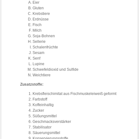
Eier
Gluten
Krebstiere
Erdnüsse
Fisch
Milch
Soja-Bohnen
Sellerie
Schalenfrüchte
Sesam
Senf
Lupine
Schwefeldioxid und Sulfide
Weichtiere
Zusatzstoffe:
Krebsfleischimitat aus Fischmuskeleiweiß geformt
Farbstoff
Koffeinhaltig
Zucker
Süßungsmittel
Geschmacksverstärker
Stabilisator
Säuerungsmittel
Konservierungsstoffe