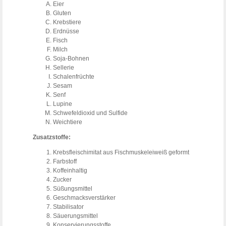
Eier
Gluten
Krebstiere
Erdnüsse
Fisch
Milch
Soja-Bohnen
Sellerie
Schalenfrüchte
Sesam
Senf
Lupine
Schwefeldioxid und Sulfide
Weichtiere
Zusatzstoffe:
Krebsfleischimitat aus Fischmuskeleiweiß geformt
Farbstoff
Koffeinhaltig
Zucker
Süßungsmittel
Geschmacksverstärker
Stabilisator
Säuerungsmittel
Konservierungsstoffe