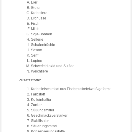
Eier
Gluten
Krebstiere
Erdnüsse
Fisch
Milch
Soja-Bohnen
Sellerie
Schalenfrüchte
Sesam
Senf
Lupine
Schwefeldioxid und Sulfide
Weichtiere
Zusatzstoffe:
Krebsfleischimitat aus Fischmuskeleiweiß geformt
Farbstoff
Koffeinhaltig
Zucker
Süßungsmittel
Geschmacksverstärker
Stabilisator
Säuerungsmittel
Konservierungsstoffe