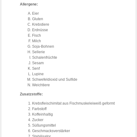
Allergene:
Eier
Gluten
Krebstiere
Erdnüsse
Fisch
Milch
Soja-Bohnen
Sellerie
Schalenfrüchte
Sesam
Senf
Lupine
Schwefeldioxid und Sulfide
Weichtiere
Zusatzstoffe:
Krebsfleischimitat aus Fischmuskeleiweiß geformt
Farbstoff
Koffeinhaltig
Zucker
Süßungsmittel
Geschmacksverstärker
Stabilisator